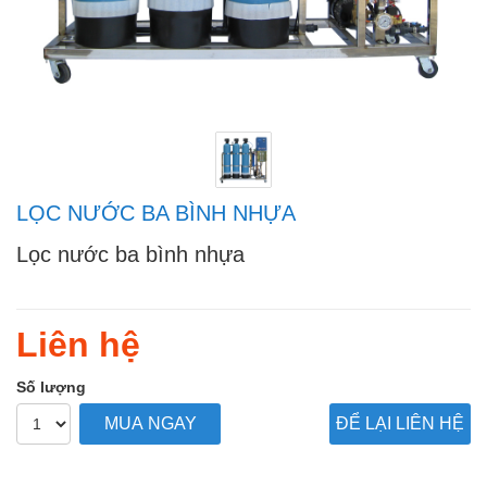
LỌC NƯỚC BA BÌNH NHỰA
Lọc nước ba bình nhựa
Regular
price
Liên hệ
Số lượng
MUA NGAY
ĐỂ LẠI LIÊN HỆ