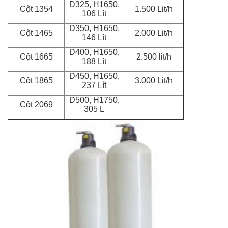
D325, H1650,
Cột 1354
1.500 Lit/h
106 Lít
D350, H1650,
Cột 1465
2.000 Lit/h
146 Lít
D400, H1650,
Cột 1665
2.500 lit/h
188 Lít
D450, H1650,
Cột 1865
3.000 Lit/h
237 Lít
D500, H1750,
Cột 2069
305 L