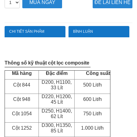
MUA NGAY
ĐỂ LẠI LIÊN HỆ
CHI TIẾT SẢN PHẨM
BÌNH LUẬN
Thông số kỹ thuật cột lọc composite
Mã hàng
Đặc điểm
Công suất
D200, H1100,
Cột 844
500 Lit/h
33 Lít
D220, H1200,
Cột 948
600 Lit/h
45 Lít
D250, H1400,
Cột 1054
750 Lit/h
62 Lít
D300, H1350,
Cột 1252
1.000 Lit/h
85 Lít