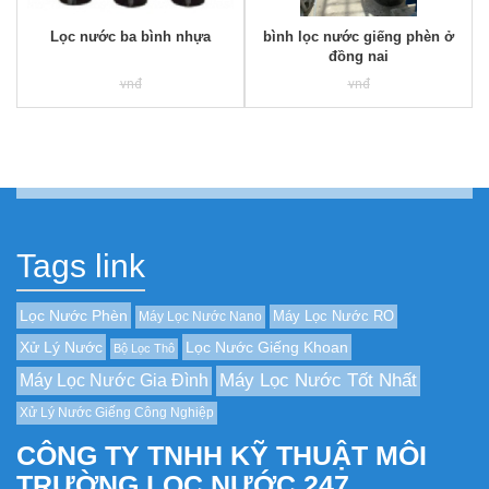
Lọc nước ba bình nhựa
bình lọc nước giếng phèn ở
đồng nai
Regular
vnđ
Regular
vnđ
price
price
Tags link
Lọc Nước Phèn
Máy Lọc Nước RO
Máy Lọc Nước Nano
Xử Lý Nước
Lọc Nước Giếng Khoan
Bộ Lọc Thô
Máy Lọc Nước Tốt Nhất
Máy Lọc Nước Gia Đình
Xử Lý Nước Giếng Công Nghiệp
CÔNG TY TNHH KỸ THUẬT MÔI
TRƯỜNG LỌC NƯỚC 247