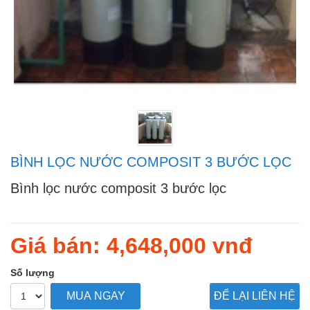
BÌNH LỌC NƯỚC COMPOSIT 3 BƯỚC LỌC
Bình lọc nước composit 3 bước lọc
Regular
price
Giá bán: 4,648,000
vnđ
Số lượng
MUA NGAY
ĐỂ LẠI LIÊN HỆ